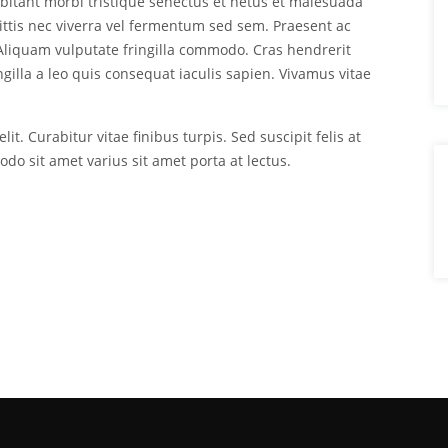
abitant morbi tristique senectus et netus et malesuada
ittis nec viverra vel fermentum sed sem. Praesent ac
. Aliquam vulputate fringilla commodo. Cras hendrerit
ingilla a leo quis consequat iaculis sapien. Vivamus vitae
t. Curabitur vitae finibus turpis. Sed suscipit felis at
o sit amet varius sit amet porta at lectus.