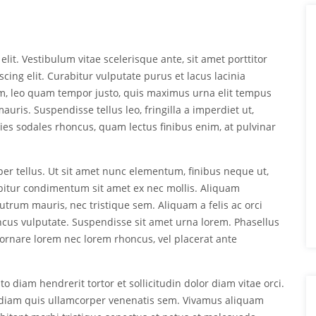
lit. Vestibulum vitae scelerisque ante, sit amet porttitor
scing elit. Curabitur vulputate purus et lacus lacinia
m, leo quam tempor justo, quis maximus urna elit tempus
auris. Suspendisse tellus leo, fringilla a imperdiet ut,
ies sodales rhoncus, quam lectus finibus enim, at pulvinar
per tellus. Ut sit amet nunc elementum, finibus neque ut,
abitur condimentum sit amet ex nec mollis. Aliquam
trum mauris, nec tristique sem. Aliquam a felis ac orci
oncus vulputate. Suspendisse sit amet urna lorem. Phasellus
rnare lorem nec lorem rhoncus, vel placerat ante
o diam hendrerit tortor et sollicitudin dolor diam vitae orci.
ed diam quis ullamcorper venenatis sem. Vivamus aliquam