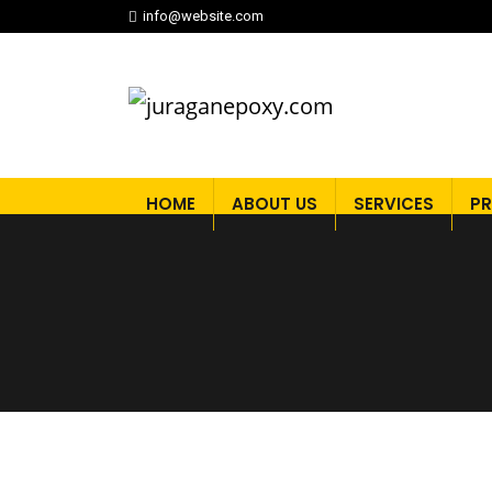
info@website.com
HOME
ABOUT US
SERVICES
P