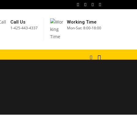
Call Us
Working Time
1-425-443-4337
Mon-Sat: 8:00-18:00