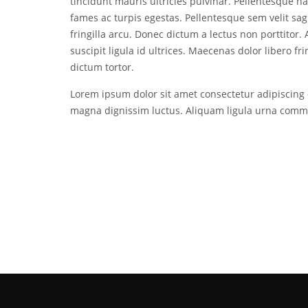
tincidunt mauris ultricies pulvinar. Pellentesque h
fames ac turpis egestas. Pellentesque sem velit sag
fringilla arcu. Donec dictum a lectus non porttitor
suscipit ligula id ultrices. Maecenas dolor libero fr
dictum tortor.
Lorem ipsum dolor sit amet consectetur adipiscing eli
magna dignissim luctus. Aliquam ligula urna commod