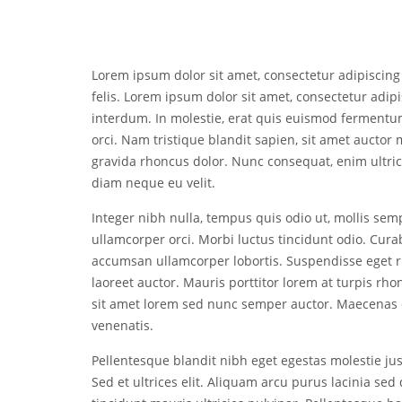
Lorem ipsum dolor sit amet, consectetur adipiscing e
felis. Lorem ipsum dolor sit amet, consectetur adipi
interdum. In molestie, erat quis euismod fermentu
orci. Nam tristique blandit sapien, sit amet auctor m
gravida rhoncus dolor. Nunc consequat, enim ultric
diam neque eu velit.
Integer nibh nulla, tempus quis odio ut, mollis sem
ullamcorper orci. Morbi luctus tincidunt odio. Cur
accumsan ullamcorper lobortis. Suspendisse eget ru
laoreet auctor. Mauris porttitor lorem at turpis rh
sit amet lorem sed nunc semper auctor. Maecenas o
venenatis.
Pellentesque blandit nibh eget egestas molestie just
Sed et ultrices elit. Aliquam arcu purus lacinia s