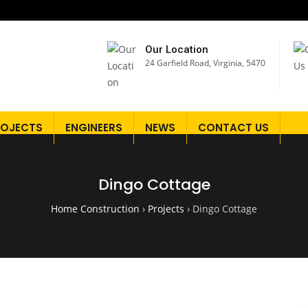
Our Location
24 Garfield Road, Virginia, 5470
ROJECTS
ENGINEERS
NEWS
CONTACT US
Dingo Cottage
Home Construction
›
Projects
›
Dingo Cottage