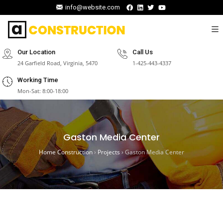
info@website.com
Our Location
Call Us
24 Garfield Road, Virginia, 5470
1-425-443-4337
Working Time
Mon-Sat: 8:00-18:00
Gaston Media Center
Home Construction
›
Projects
›
Gaston Media Center