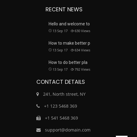
RECENT NEWS
Hello and welcome to
13 Sep 17
630
Views
How to make better p
13 Sep 17
634
Views
How to do better pla
13 Sep 17
792
Views
CONTACT DETAILS
241, North street, NY
+1 123 5468 369
+1 541 5468 369
support@domain.com